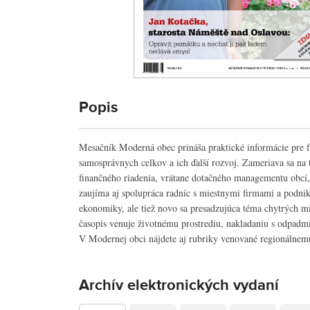
Popis
Mesačník Moderná obec prináša praktické informácie pre
bytovej výstavbe, verejnej zeleni, údržbe a vytváraniu verejného pr
samosprávnych celkov a ich ďalší rozvoj. Zameriava sa na
pamiatky, cestovnému ruchu, dopravnej obslužnosti, rovnako a
finančného riadenia, vrátane dotačného managementu obcí,
komunikačných technológií či moderným spôsobom riadenia ľuds
zaujíma aj spolupráca radníc s miestnymi firmami a podnik
oceňujú aj rubriky Legislatíva a Právna poradňa. Moderná o
ekonomiky, ale tiež novo sa presadzujúca téma chytrých mie
skúsenosti radníc pri podpore miestnej kultúry, spolkovej či
časopis venuje životnému prostrediu, nakladaniu s odpadm
V Modernej obci nájdete aj rubriky venované regionálnemu 
Archív elektronických vydaní