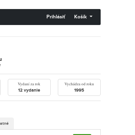
Prihlásiť
Košík
u
7
Vydaní za rok
Vychádza od roku
12 vydanie
1995
latné