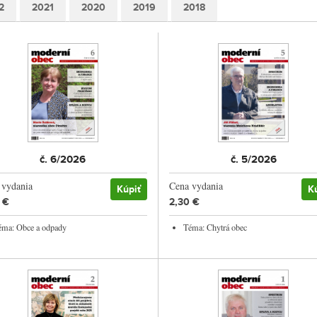
2
2021
2020
2019
2018
č. 6/2026
č. 5/2026
 vydania
Cena vydania
Kúpiť
K
 €
2,30 €
éma: Obce a odpady
Téma: Chytrá obec