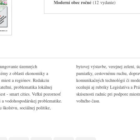
Moderní obec ročné
(12 vydanie)
 fungovanie územných
iestoru, starostlivosti o
 témy z oblasti ekonomiky a
ko využívaniu informačných a
 miest a regiónov. Redakciu
kých zdrojov. Čitatelia veľmi
ateľmi, problematika lokálnej
bec uverejňuje aj inšpiratívne
st - smart cities. Veľkú pozornosť
nnosti, rozvoja športu a využívania
i a vodohospodárskej problematike.
voľného času.
školstvu, sociálnej politike,