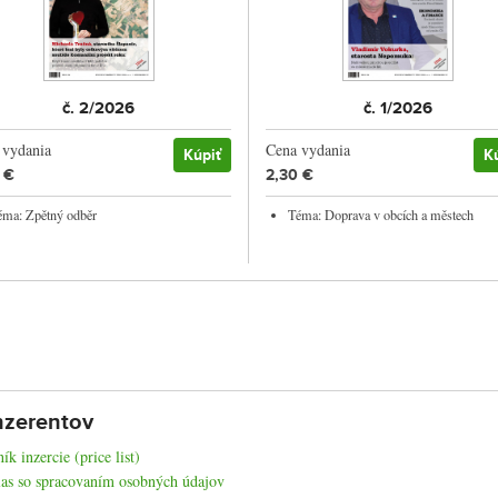
č. 2/2026
č. 1/2026
 vydania
Cena vydania
Kúpiť
K
 €
2,30 €
éma: Zpětný odběr
Téma: Doprava v obcích a městech
nzerentov
ík inzercie (price list)
as so spracovaním osobných údajov