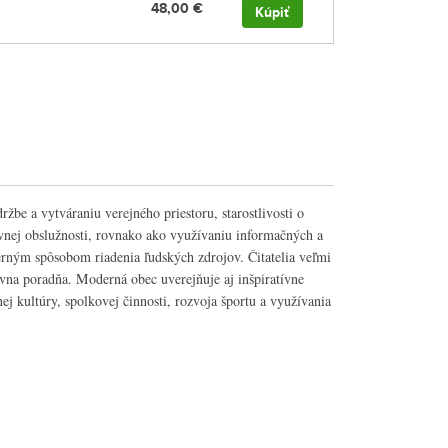
48,00 €
Kúpiť