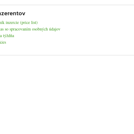
nzerentov
ík inzercie (price list)
as so spracovaním osobných údajov
a týždňa
kies