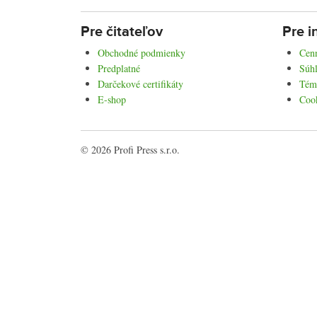
Pre čitateľov
Pre i
Obchodné podmienky
Cenn
Predplatné
Súhl
Darčekové certifikáty
Tém
E-shop
Coo
© 2026 Profi Press s.r.o.