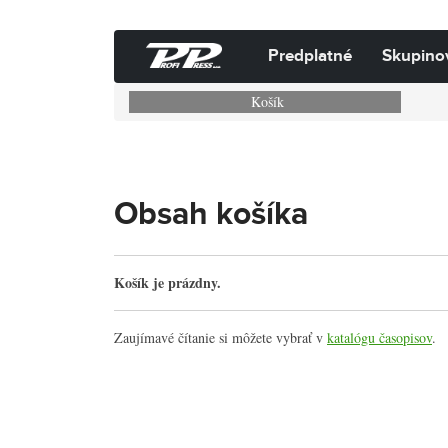
Predplatné
Skupino
Košík
Obsah košíka
Košík je prázdny.
Zaujímavé čítanie si môžete vybrať v
katalógu časopisov
.