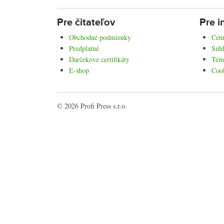
Pre čitateľov
Pre i
Obchodné podmienky
Cenn
Predplatné
Súhl
Darčekové certifikáty
Tém
E-shop
Coo
© 2026 Profi Press s.r.o.