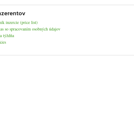
nzerentov
ík inzercie (price list)
as so spracovaním osobných údajov
a týždňa
kies