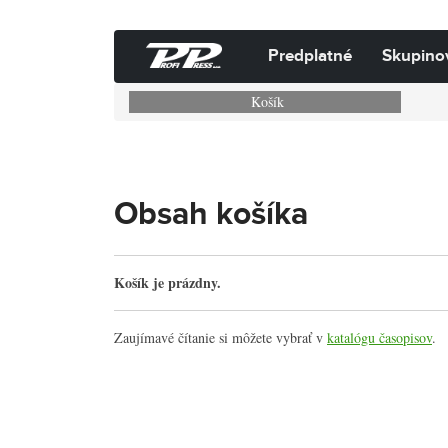
Predplatné
Skupino
Košík
Obsah košíka
Košík je prázdny.
Zaujímavé čítanie si môžete vybrať v
katalógu časopisov
.