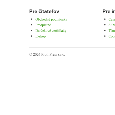
Pre čitateľov
Pre i
Obchodné podmienky
Cenn
Predplatné
Súhl
Darčekové certifikáty
Tém
E-shop
Coo
© 2026 Profi Press s.r.o.