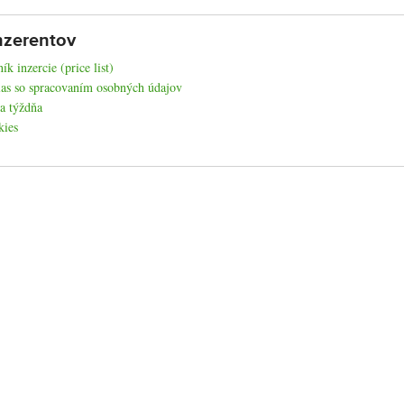
nzerentov
ík inzercie (price list)
as so spracovaním osobných údajov
a týždňa
kies