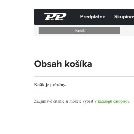
Predplatné
Skupino
Košík
Obsah košíka
Košík je prázdny.
Zaujímavé čítanie si môžete vybrať v
katalógu časopisov
.