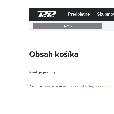
Predplatné
Skupino
Košík
Obsah košíka
Košík je prázdny.
Zaujímavé čítanie si môžete vybrať v
katalógu časopisov
.