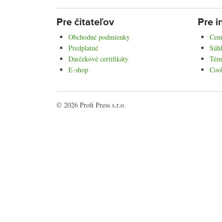
Pre čitateľov
Pre i
Obchodné podmienky
Cenn
Predplatné
Súhl
Darčekové certifikáty
Tém
E-shop
Coo
© 2026 Profi Press s.r.o.