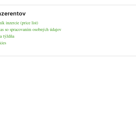
nzerentov
ík inzercie (price list)
as so spracovaním osobných údajov
a týždňa
kies