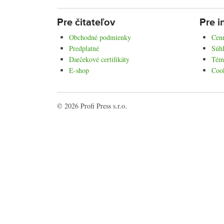
Pre čitateľov
Pre i
Obchodné podmienky
Cenn
Predplatné
Súhl
Darčekové certifikáty
Tém
E-shop
Coo
© 2026 Profi Press s.r.o.