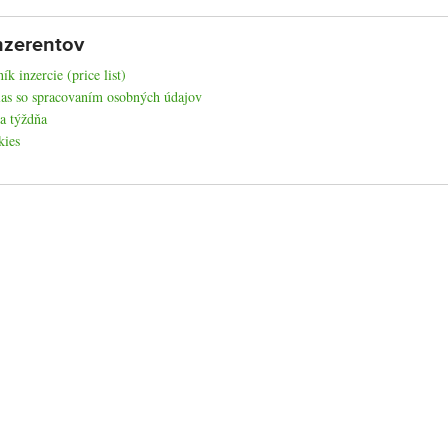
nzerentov
ík inzercie (price list)
as so spracovaním osobných údajov
a týždňa
kies