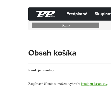
Predplatné
Skupino
Košík
Obsah košíka
Košík je prázdny.
Zaujímavé čítanie si môžete vybrať v
katalógu časopisov
.