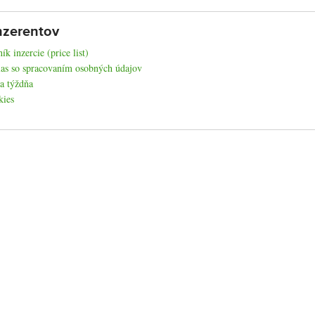
nzerentov
ík inzercie (price list)
as so spracovaním osobných údajov
a týždňa
kies