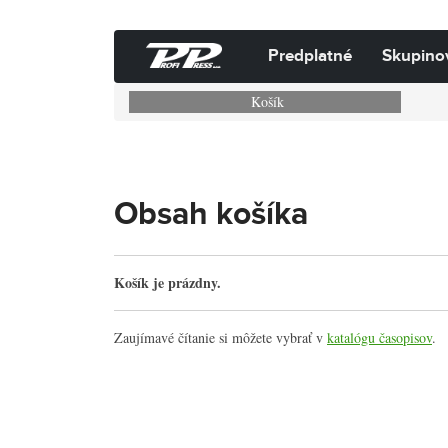
Predplatné
Skupino
Košík
Obsah košíka
Košík je prázdny.
Zaujímavé čítanie si môžete vybrať v
katalógu časopisov
.