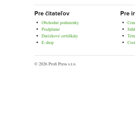
Pre čitateľov
Pre i
Obchodné podmienky
Cenn
Predplatné
Súhl
Darčekové certifikáty
Tém
E-shop
Coo
© 2026 Profi Press s.r.o.