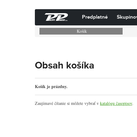
Predplatné
Skupino
Košík
Obsah košíka
Košík je prázdny.
Zaujímavé čítanie si môžete vybrať v
katalógu časopisov
.