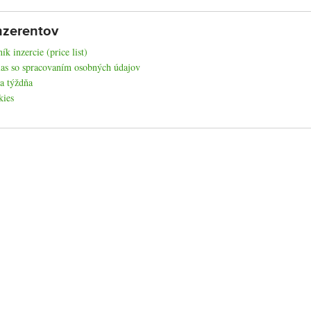
nzerentov
ík inzercie (price list)
as so spracovaním osobných údajov
a týždňa
kies