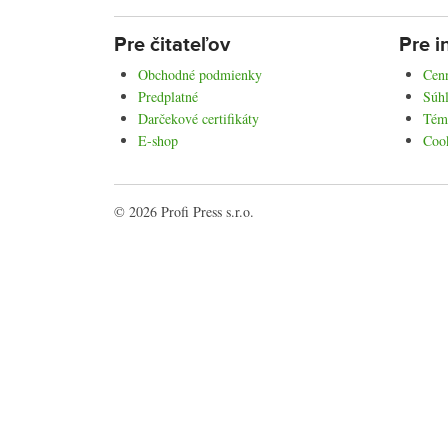
Pre čitateľov
Pre i
Obchodné podmienky
Cenn
Predplatné
Súhl
Darčekové certifikáty
Tém
E-shop
Coo
© 2026 Profi Press s.r.o.